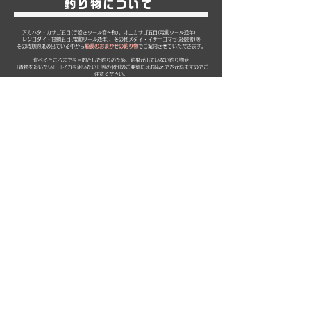
釣り物について
​アカハタ・カサゴ五目(手巻きリール春～秋)、オニカサゴ五目(電動リール通年)
レンコダイ・甘鯛五目(電動リール通年)、その他メダイ・イサキコマセ(経験者)等
その時期釣果の出ている中から
船長のおまかせの釣り物
でご案内させていただきます。
食べるところまでを目的とした釣りのため、釣果が出ていない釣り物や
「青物を追いたい」「イカを狙いたい」等の個別のご要望にはお応えできかねますのでご
注意ください。
安全で、お子様連れでも無理のない釣り物をご提案させていただきます。
当日の流れ
​予約から当日までの流れ
予約希望日や必要事項をメールでご連絡ください
↓
宿・船の空き状況を確認しご連絡→確定
↓
​予約日に近くなってきたら、釣果の出ている釣り物をご提案
​↓
前日の昼に出船可否をご連絡
↓
当日