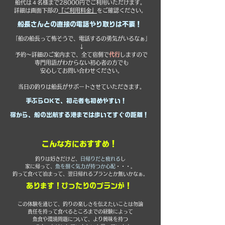
船代は４名様まで28000円でご利用いただけます。
詳細は画面下部の
『ご利用料金』
をご確認ください。
船長さんとの直接の電話やり取りは不要！
「船の船長って怖そうで、電話するの勇気がいるなぁ」
↓
予約〜詳細のご案内まで、全て宿側で
代行
しますので
専門用語がわからない初心者の方でも
安心してお問い合わせください。
当日の​釣りは船長がサポートさせていただきます。
手ぶらOKで、初心者も初めやすい！
宿から、船の出航する港までは歩いてすぐの距離！
​こんな方におすすめ！
釣りは好きだけど、
日帰りだと疲れる
し
家に帰って、
魚を捌く気力が持つか心配
・・・。
釣って食べて泊まって、翌日帰れるプランとか無いかなぁ。
​あります！ぴったりのプランが！
​
この体験を通じて、釣りの楽しさを伝えたいことは勿論
責任を持って食べるところまでの経験によって
魚食や環境問題について、より興味を持つ