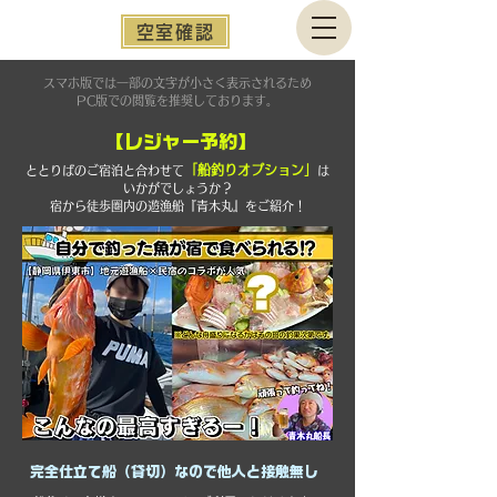
空室確認
スマホ版では一部の文字が小さく表示されるため
PC版での閲覧を推奨しております。
【レジャー予約】
「船釣りオプション」
ととりばのご宿泊と合わせて
は
いかがでしょうか？
宿から徒歩圏内の遊漁船『青木丸』をご紹介！
完全仕立て船（貸切）なので他人と接触無し