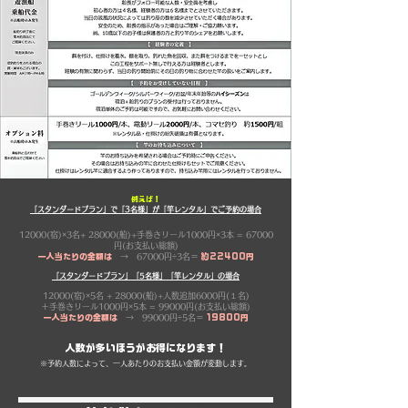
例えば！
「スタンダードプラン」で「3名様」が「​竿レンタル」でご予約の場合
12000(宿)×3名+ 28000(船)+手巻きリール1000円×3本
= 67000
円(お支払い総額)
一人当たりの金額は
→ 67000円÷3名＝
約22400
円
「スタンダードプラン」「5名様」「竿レンタル」の場合
12000(宿)×5名 + 28000(船)+人数追加6000円(１名)
＋手巻きリール1000円×5本
= 99000円(お支払い総額)
一人当たりの金額は
→ 99000円÷5名＝
19800
円
​人数が多いほうがお得になります！
※​予約人数によって、一人あたりのお支払い金額が変動します。