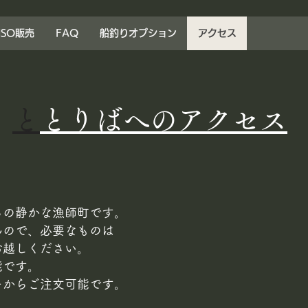
ISO販売
FAQ
船釣りオプション
アクセス
​
ととりばへのアクセス
らの静かな漁師町です。
んので、必要なものは
お越しください。
能です。
ーからご注文可能です。