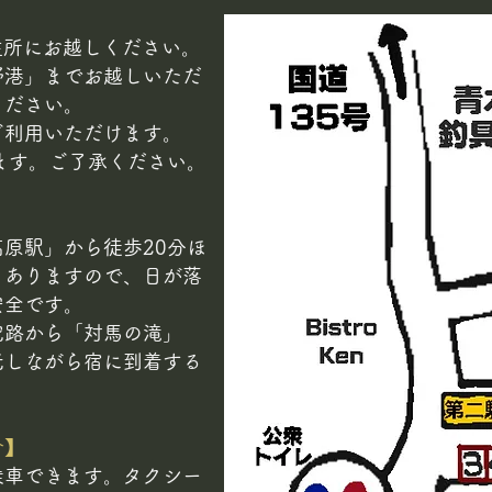
ご住所にお越しください。
野港」までお越しいただ
ください。
ご利用いただけます。
ます。ご了承ください。
原駅」から徒歩20分ほ
もありますので、日が落
安全です。
究路から「対馬の滝」
光しながら宿に到着する
合】
乗車できます。タクシー