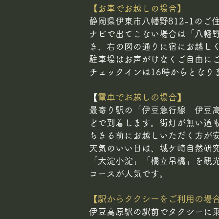
【お車でお越しの場合】
静岡県伊東市八幡野812-1の
ナビで出てこない場合は「八幡
き、右の図の通りに宿にお越し
駐車場はお声がけなくご自由に
チェックインは16時からとなり
​
【電車でお越しの場合】
最寄り駅の「伊豆急行線 伊豆高
どで到着します。街灯が無い道
ちきる前にお越しいただく方が
天気のいい日は、城ケ崎自然研
「大淀小淀」「橋立吊橋」を観
コースが人気です。
​【駅からタクシーをご利用の場
伊豆高原駅の駅前でタクシーに